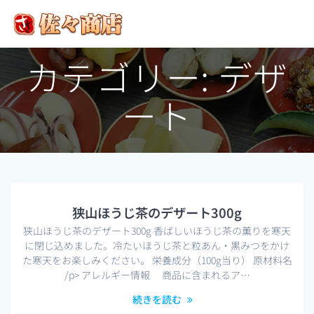
コ
ン
テ
ン
カテゴリー:
デザ
ツ
へ
ス
ート
キ
ッ
プ
狭山ほうじ茶のデザート300g
狭山ほうじ茶のデザート300g 香ばしいほうじ茶の薫りを寒天
に閉じ込めました。冷たいほうじ茶と粒あん・黒みつをかけ
た寒天をお楽しみください。 栄養成分（100g当り） 原材料名
/p> アレルギー情報 商品に含まれるア…
続きを読む