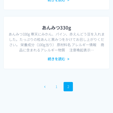
あんみつ330g
あんみつ330g 寒天にみかん、パイン、赤えんどう豆を入れま
した。たっぷりの粒あんと黒みつをかけてお召し上がりくだ
さい。 栄養成分（100g当り） 原材料名 アレルギー情報 商
品に含まれるアレルギー物質 注意喚起表示…
続きを読む
投
固
固
1
2
稿
定
定
ペ
ペ
ナ
ー
ー
ジ
ジ
ビ