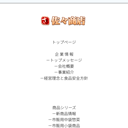
ゲ
ー
シ
トップページ
ョ
企 業 情 報
ン
－トップメッセージ
－会社概要
－事業紹介
－経営理念と食品安全方針
商品シリーズ
－新商品情報
－市販用中袋惣菜
－市販用小袋商品