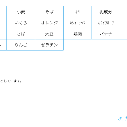
小麦
そば
卵
乳成分
いくら
オレンジ
ｶｼｭｰﾅｯﾂ
ｷｳｲﾌﾙｰﾂ
さば
大豆
鶏肉
バナナ
も
りんご
ゼラチン
象としています。
次: