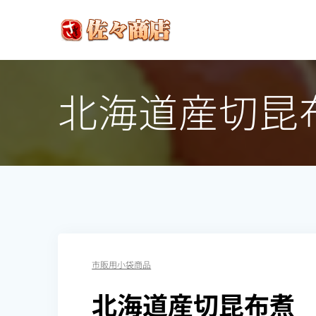
コ
ン
テ
ン
ツ
北海道産切昆
へ
ス
キ
ッ
プ
市販用小袋商品
北海道産切昆布煮