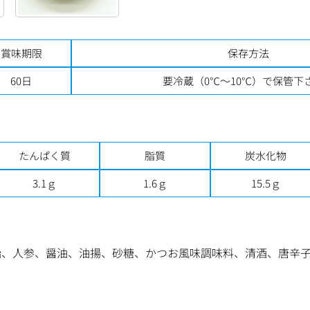
賞味期限
保存方法
60日
要冷蔵（0℃～10℃）で保管下
たんぱく質
脂質
炭水化物
3.1ｇ
1.6ｇ
15.5ｇ
、人参、醤油、油揚、砂糖、かつお風味調味料、清酒、唐辛子