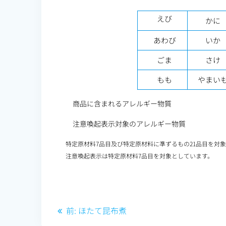
えび
かに
あわび
いか
ごま
さけ
もも
やまい
商品に含まれるアレルギー物質
注意喚起表示対象のアレルギー物質
特定原材料7品目及び特定原材料に準ずるもの21品目を対
注意喚起表示は特定原材料7品目を対象としています。
投
前
前:
ほたて昆布煮
の