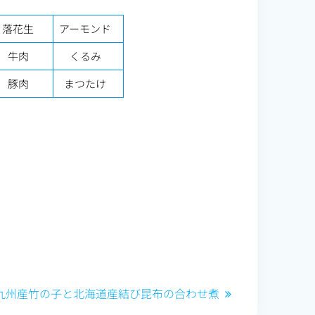
落花生
アーモンド
牛肉
くるみ
豚肉
まつたけ
次
九州産竹の子と北海道産結び昆布の合わせ煮
の